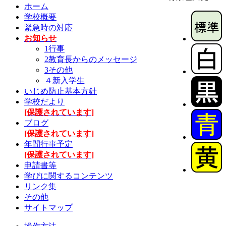
ホーム
学校概要
緊急時の対応
お知らせ
1行事
2教育長からのメッセージ
3その他
４新入学生
いじめ防止基本方針
学校だより
[保護されています]
ブログ
[保護されています]
年間行事予定
[保護されています]
申請書等
学びに関するコンテンツ
リンク集
その他
サイトマップ