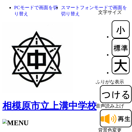
PCモードで画面を切
スマートフォンモードで画面を
文字サイズ
り替え
切り替え
ふりがな表示
相模原市立上溝中学校
音声読み上げ
背景色変更