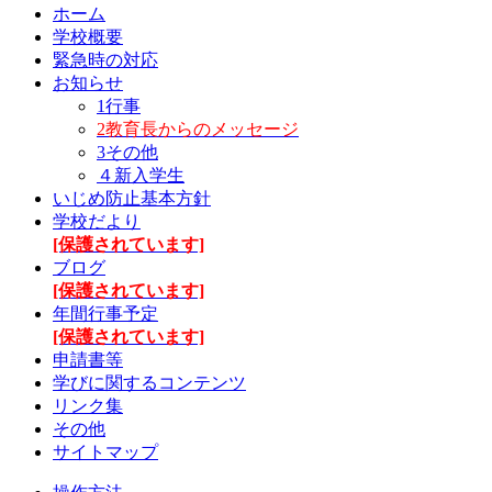
ホーム
学校概要
緊急時の対応
お知らせ
1行事
2教育長からのメッセージ
3その他
４新入学生
いじめ防止基本方針
学校だより
[保護されています]
ブログ
[保護されています]
年間行事予定
[保護されています]
申請書等
学びに関するコンテンツ
リンク集
その他
サイトマップ