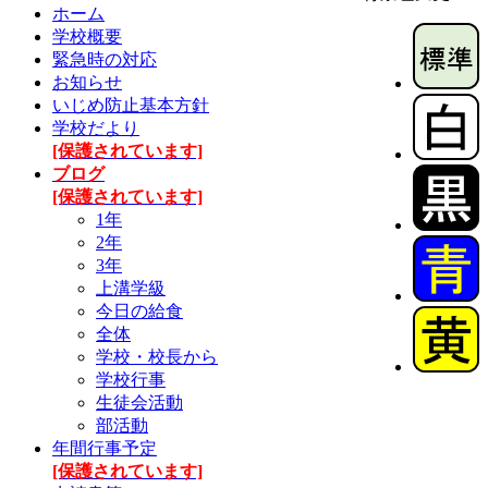
ホーム
学校概要
緊急時の対応
お知らせ
いじめ防止基本方針
学校だより
[保護されています]
ブログ
[保護されています]
1年
2年
3年
上溝学級
今日の給食
全体
学校・校長から
学校行事
生徒会活動
部活動
年間行事予定
[保護されています]