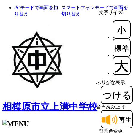
PCモードで画面を切
スマートフォンモードで画面を
文字サイズ
り替え
切り替え
ふりがな表示
相模原市立上溝中学校
音声読み上げ
背景色変更