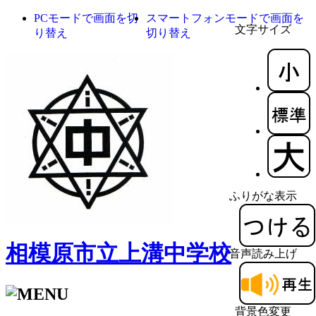
PCモードで画面を切
スマートフォンモードで画面を
文字サイズ
り替え
切り替え
ふりがな表示
相模原市立上溝中学校
音声読み上げ
背景色変更