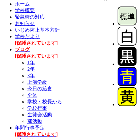
ホーム
学校概要
緊急時の対応
お知らせ
いじめ防止基本方針
学校だより
[保護されています]
ブログ
[保護されています]
1年
2年
3年
上溝学級
今日の給食
全体
学校・校長から
学校行事
生徒会活動
部活動
年間行事予定
[保護されています]