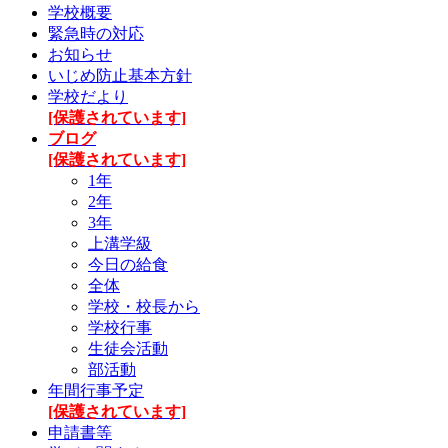
学校概要
緊急時の対応
お知らせ
いじめ防止基本方針
学校だより
[保護されています]
ブログ
[保護されています]
1年
2年
3年
上溝学級
今日の給食
全体
学校・校長から
学校行事
生徒会活動
部活動
年間行事予定
[保護されています]
申請書等